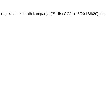
bjekata i izbornih kampanja (“Sl. list CG”, br. 3/20 i 38/20), obj