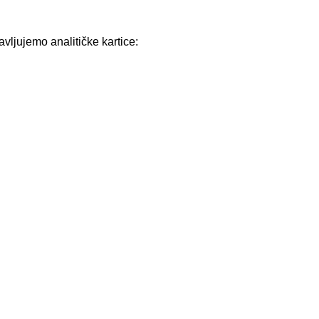
avljujemo analitičke kartice: