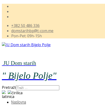
+382 50 486 336
domstarihbp@t-com.me
Pon-Pet: 09h-15h
JU Dom starih
" Bijelo
Polje"
Pretraži
Naslovna