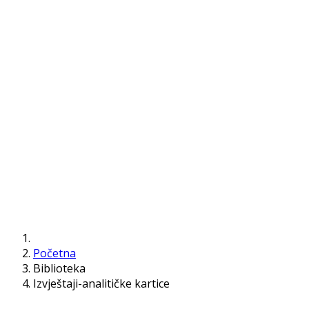
Početna
Biblioteka
Izvještaji-analitičke kartice