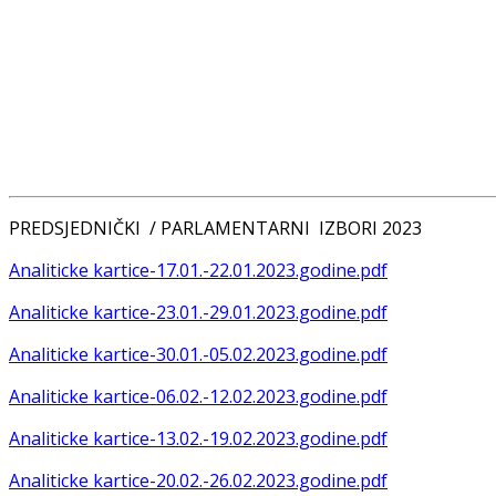
PREDSJEDNIČKI / PARLAMENTARNI IZBORI 2023
Analiticke kartice-17.01.-22.01.2023.godine.pdf
Analiticke kartice-23.01.-29.01.2023.godine.pdf
Analiticke kartice-30.01.-05.02.2023.godine.pdf
Analiticke kartice-06.02.-12.02.2023.godine.pdf
Analiticke kartice-13.02.-19.02.2023.godine.pdf
Analiticke kartice-20.02.-26.02.2023.godine.pdf