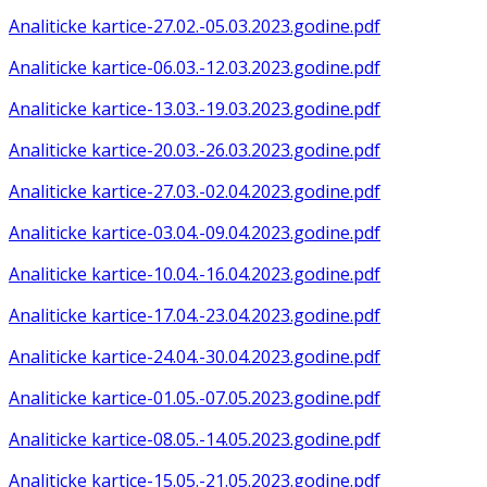
Analiticke kartice-27.02.-05.03.2023.godine.pdf
Analiticke kartice-06.03.-12.03.2023.godine.pdf
Analiticke kartice-13.03.-19.03.2023.godine.pdf
Analiticke kartice-20.03.-26.03.2023.godine.pdf
Analiticke kartice-27.03.-02.04.2023.godine.pdf
Analiticke kartice-03.04.-09.04.2023.godine.pdf
Analiticke kartice-10.04.-16.04.2023.godine.pdf
Analiticke kartice-17.04.-23.04.2023.godine.pdf
Analiticke kartice-24.04.-30.04.2023.godine.pdf
Analiticke kartice-01.05.-07.05.2023.godine.pdf
Analiticke kartice-08.05.-14.05.2023.godine.pdf
Analiticke kartice-15.05.-21.05.2023.godine.pdf