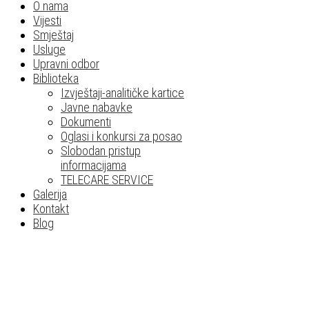
O nama
Vijesti
Smještaj
Usluge
Upravni odbor
Biblioteka
Izvještaji-analitičke kartice
Javne nabavke
Dokumenti
Oglasi i konkursi za posao
Slobodan pristup
informacijama
TELECARE SERVICE
Galerija
Kontakt
Blog