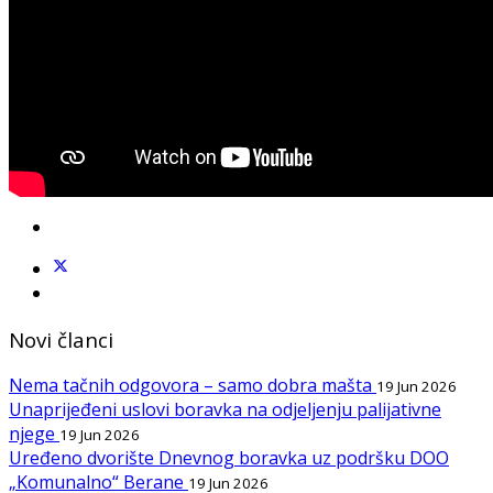
Novi članci
Nema tačnih odgovora – samo dobra mašta
19 Jun 2026
Unaprijeđeni uslovi boravka na odjeljenju palijativne
njege
19 Jun 2026
Uređeno dvorište Dnevnog boravka uz podršku DOO
„Komunalno“ Berane
19 Jun 2026