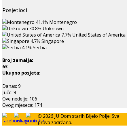
Posjetioci
41.1%
Montenegro
30.8%
Unknown
7.7%
United States of America
4.7%
Singapore
4.1%
Serbia
Broj zemalja:
63
Ukupno posjeta:
Danas:
9
Juče:
9
Ove nedelje:
106
Ovog mjeseca:
174
© 2026 JU Dom starih Bijelo Polje. Sva
prava zadržana.