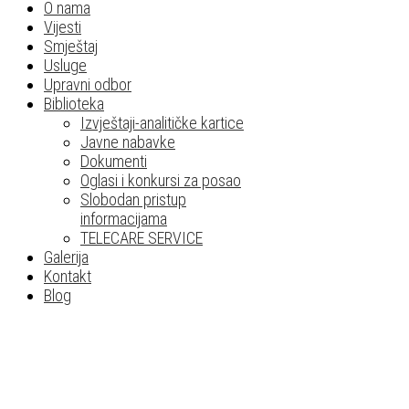
O nama
Vijesti
Smještaj
Usluge
Upravni odbor
Biblioteka
Izvještaji-analitičke kartice
Javne nabavke
Dokumenti
Oglasi i konkursi za posao
Slobodan pristup
informacijama
TELECARE SERVICE
Galerija
Kontakt
Blog