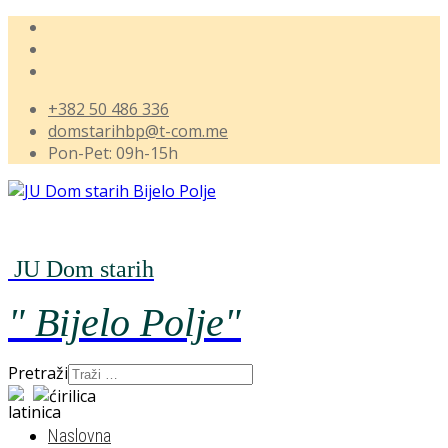
+382 50 486 336
domstarihbp@t-com.me
Pon-Pet: 09h-15h
JU Dom starih
" Bijelo
Polje"
Pretraži
Naslovna