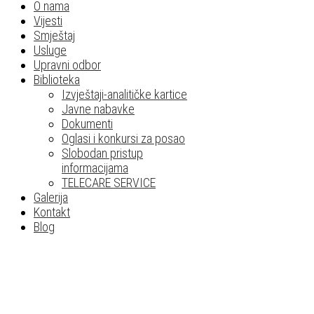
O nama
Vijesti
Smještaj
Usluge
Upravni odbor
Biblioteka
Izvještaji-analitičke kartice
Javne nabavke
Dokumenti
Oglasi i konkursi za posao
Slobodan pristup
informacijama
TELECARE SERVICE
Galerija
Kontakt
Blog