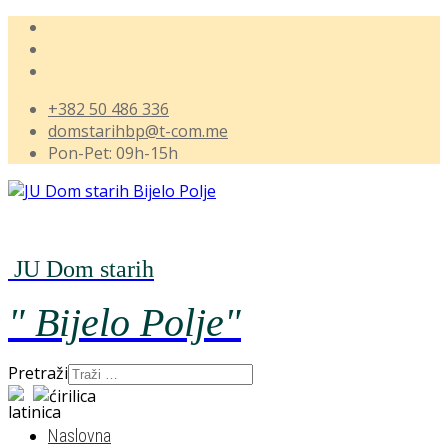
+382 50 486 336
domstarihbp@t-com.me
Pon-Pet: 09h-15h
JU Dom starih
" Bijelo
Polje"
Pretraži
Naslovna