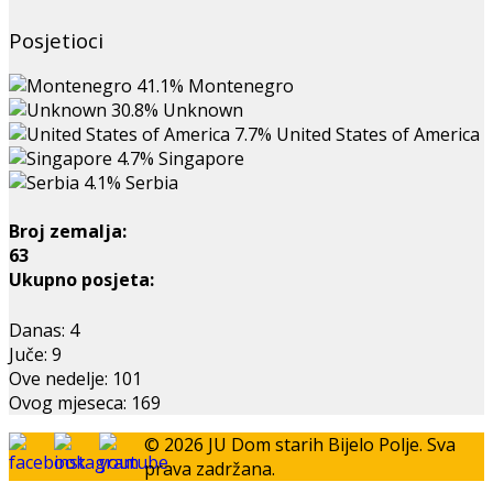
Posjetioci
41.1%
Montenegro
30.8%
Unknown
7.7%
United States of America
4.7%
Singapore
4.1%
Serbia
Broj zemalja:
63
Ukupno posjeta:
Danas:
4
Juče:
9
Ove nedelje:
101
Ovog mjeseca:
169
© 2026 JU Dom starih Bijelo Polje. Sva
prava zadržana.